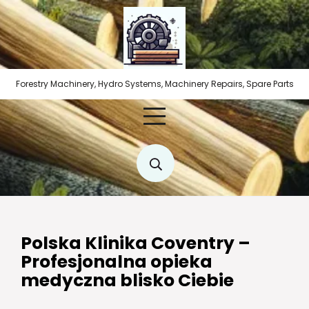
Skip
to
content
Forestry Machinery, Hydro Systems, Machinery Repairs, Spare Parts
Polska Klinika Coventry –
Profesjonalna opieka
medyczna blisko Ciebie