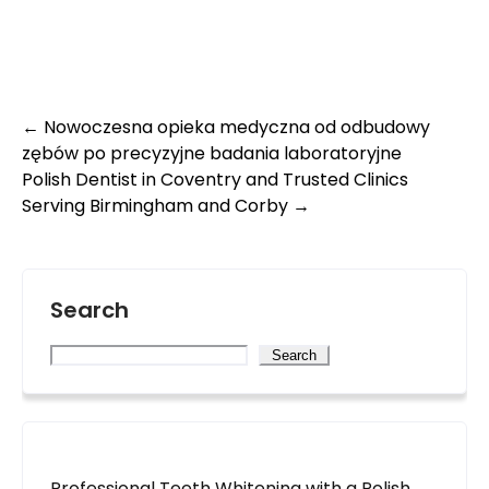
Post
←
Nowoczesna opieka medyczna od odbudowy
zębów po precyzyjne badania laboratoryjne
navigation
Polish Dentist in Coventry and Trusted Clinics
Serving Birmingham and Corby
→
Search
Search
Professional Teeth Whitening with a Polish