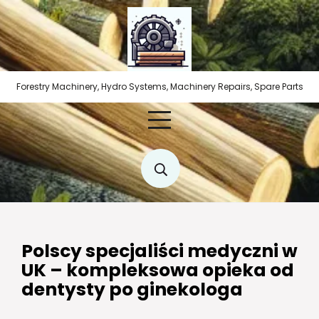
Skip
to
content
Forestry Machinery, Hydro Systems, Machinery Repairs, Spare Parts
Polscy specjaliści medyczni w
UK – kompleksowa opieka od
dentysty po ginekologa