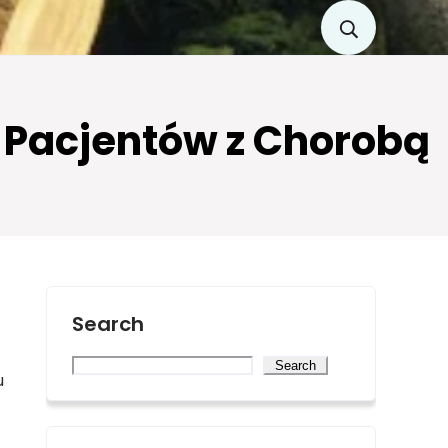
a Pacjentów z Chorobą
Search
Search
u