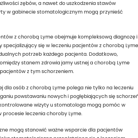
żliwości zębów, a nawet do uszkodzenia stawów
yty w gabinecie stomatologicznym mogą przynieść
jentów z chorobą Lyme obejmuje kompleksową diagnozę i
 specjalizujący się w leczeniu pacjentów z chorobą Lym
idualnych potrzeb każdego pacjenta. Dodatkowo,
omiędzy stanem zdrowia jamy ustnej a chorobą Lyme
 pacjentów z tym schorzeniem.
ej dla osób z chorobą Lyme polega nie tylko na leczeniu
eganiu powstawaniu nowych i pogłębiających się schorze
az kontrolowane wizyty u stomatologa mogą pomóc w
 w procesie leczenia choroby Lyme.
czne mogą stanowić ważne wsparcie dla pacjentów