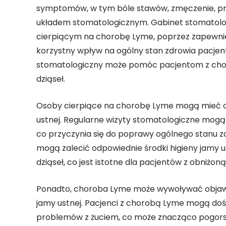
symptomów, w tym bóle stawów, zmęczenie, pr
układem stomatologicznym. Gabinet stomatol
cierpiącym na chorobę Lyme, poprzez zapewnieni
korzystny wpływ na ogólny stan zdrowia pacje
stomatologiczny może pomóc pacjentom z chorob
dziąseł.
Osoby cierpiące na chorobę Lyme mogą mieć obn
ustnej. Regularne wizyty stomatologiczne mogą po
co przyczynia się do poprawy ogólnego stanu z
mogą zalecić odpowiednie środki higieny jamy 
dziąseł, co jest istotne dla pacjentów z obniżon
Ponadto, choroba Lyme może wywoływać objawy
jamy ustnej. Pacjenci z chorobą Lyme mogą do
problemów z żuciem, co może znacząco pogorszy