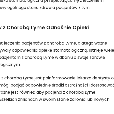
ieka stomatologiczna przeplatająca się z leczeniem
awy ogólnego stanu zdrowia pacjentów z tym
w z Chorobą Lyme Odnośnie Opieki
nt leczenia pacjentów z chorobą Lyme, dlatego ważne
ywały odpowiednią opiekę stomatologiczną. Istnieje wiel
acjentom z chorobą Lyme w dbaniu o swoje zdrowie
logicznym.
z chorobą Lyme jest poinformowanie lekarza dentysty o
 mógł podjąć odpowiednie środki ostrożności i dostosowa
ażne jest również, aby pacjenci z chorobą Lyme
wszelkich zmianach w swoim stanie zdrowia lub nowych