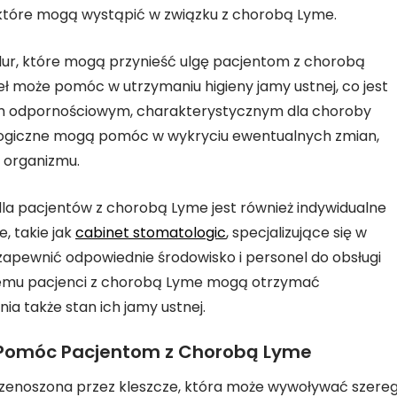
tóre mogą wystąpić w związku z chorobą Lyme.
dur, które mogą przynieść ulgę pacjentom z chorobą
eł może pomóc w utrzymaniu higieny jamy ustnej, co jest
em odpornościowym, charakterystycznym dla choroby
logiczne mogą pomóc w wykryciu ewentualnych zmian,
 organizmu.
la pacjentów z chorobą Lyme jest również indywidualne
, takie jak
cabinet stomatologic
, specjalizujące się w
apewnić odpowiednie środowisko i personel do obsługi
 temu pacjenci z chorobą Lyme mogą otrzymać
a także stan ich jamy ustnej.
 Pomóc Pacjentom z Chorobą Lyme
enoszona przez kleszcze, która może wywoływać szere