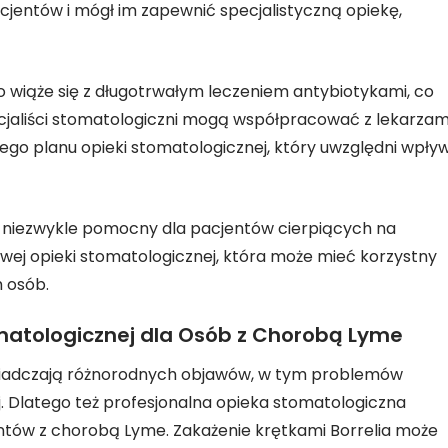
jentów i mógł im zapewnić specjalistyczną opiekę,
o wiąże się z długotrwałym leczeniem antybiotykami, co
cjaliści stomatologiczni mogą współpracować z lekarzam
o planu opieki stomatologicznej, który uwzględni wpły
 niezwykle pomocny dla pacjentów cierpiących na
j opieki stomatologicznej, która może mieć korzystny
h osób.
omatologicznej dla Osób z Chorobą Lyme
wiadczają różnorodnych objawów, w tym problemów
 Dlatego też profesjonalna opieka stomatologiczna
entów z chorobą Lyme. Zakażenie krętkami Borrelia może