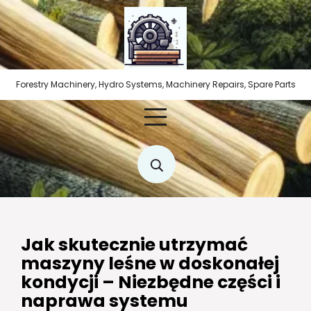
Skip
to
content
Forestry Machinery, Hydro Systems, Machinery Repairs, Spare Parts
Jak skutecznie utrzymać
maszyny leśne w doskonałej
kondycji – Niezbędne części i
naprawa systemu